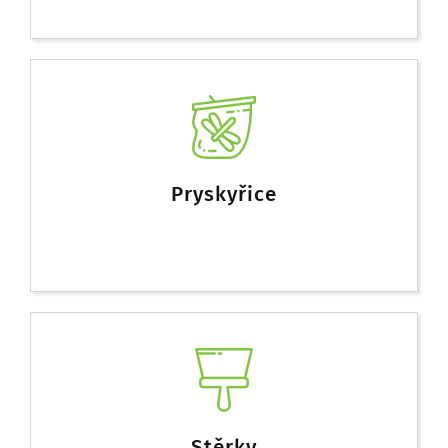
Pryskyřice
Stěrky