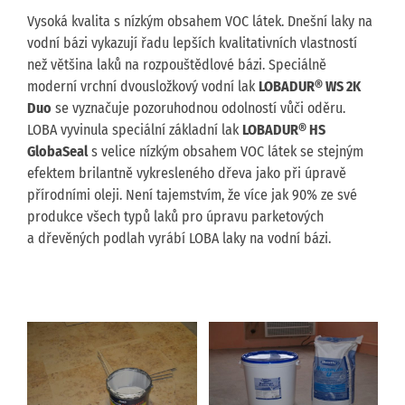
Vysoká kvalita s nízkým obsahem VOC látek. Dnešní laky na
vodní bázi vykazují řadu lepších kvalitativních vlastností
než většina laků na rozpouštědlové bázi. Speciálně
moderní vrchní dvousložkový vodní lak
LOBADUR® WS 2K
Duo
se vyznačuje pozoruhodnou odolností vůči oděru.
LOBA vyvinula speciální základní lak
LOBADUR® HS
GlobaSeal
s velice nízkým obsahem VOC látek se stejným
efektem brilantně vykresleného dřeva jako při úpravě
přírodními oleji. Není tajemstvím, že více jak 90% ze své
produkce všech typů laků pro úpravu parketových
a dřevěných podlah vyrábí LOBA laky na vodní bázi.