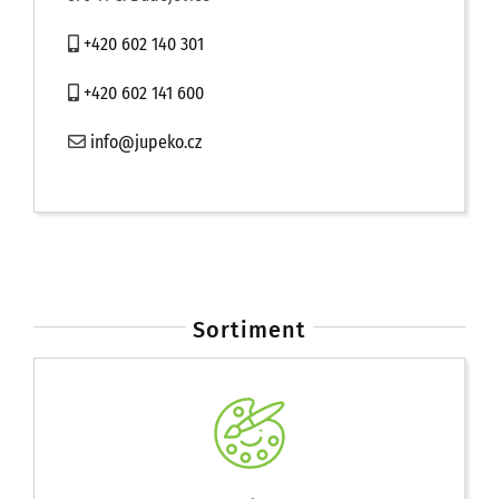
+420 602 140 301
Přírodní linoleum
+420 602 141 600
Koberce
info@jupeko.cz
Plovoucí podlahy
Vinylové podlahy
Sortiment
Podlahářská chemie