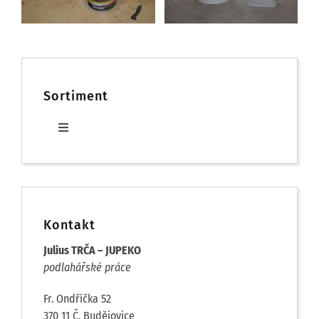
Sortiment
Toggle
Navigation
Dřevěné podlahy
Laminátové podlahy
Kontakt
Julius TRČA – JUPEKO
Korkové podlahy
podlahářské práce
Fr. Ondříčka 52
PVC podlahy
370 11 Č. Budějovice