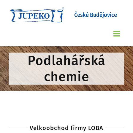
Přeskočit
na
obsah
Podlahářská
chemie
Velkoobchod firmy LOBA