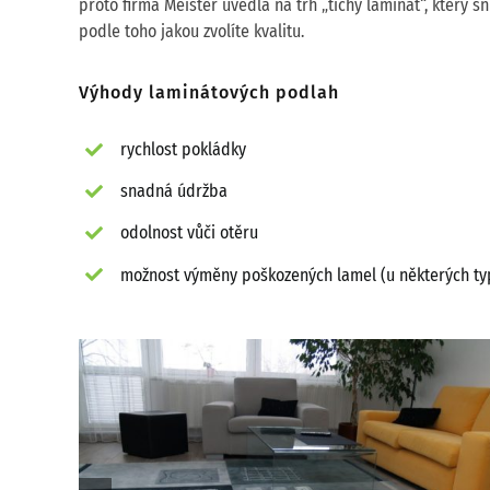
proto firma Meister uvedla na trh „tichý laminát“, který s
podle toho jakou zvolíte kvalitu.
Výhody laminátových podlah
rychlost pokládky
snadná údržba
odolnost vůči otěru
možnost výměny poškozených lamel (u některých ty