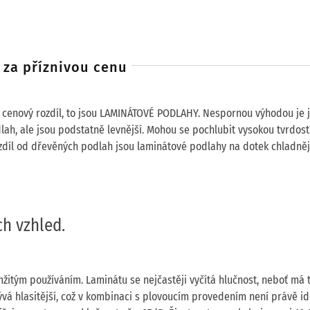
 za příznivou cenu
ý cenový rozdíl, to jsou LAMINÁTOVÉ PODLAHY. Nespornou výhodou je j
lah, ale jsou podstatně levnější. Mohou se pochlubit vysokou tvrdost
zdíl od dřevěných podlah jsou laminátové podlahy na dotek chladněj
h vzhled.
itým používáním. Laminátu se nejčastěji vyčítá hlučnost, neboť má t
ývá hlasitější, což v kombinaci s plovoucím provedením není právě id