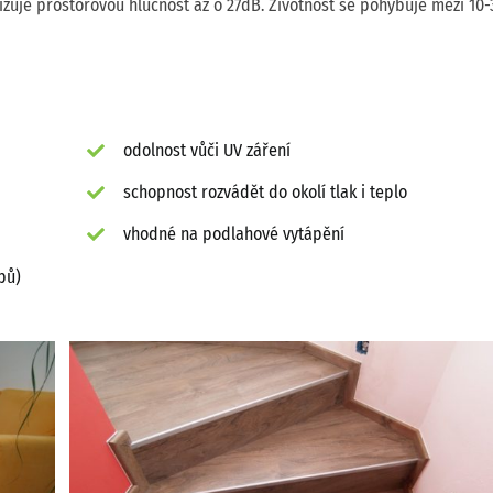
nižuje prostorovou hlučnost až o 27dB. Životnost se pohybuje mezi 10-
odolnost vůči UV záření
schopnost rozvádět do okolí tlak i teplo
vhodné na podlahové vytápění
pů)