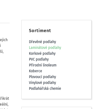
Sortiment
ejich
Dřevěné podlahy
í
Laminátové podlahy
ší,
Korkové podlahy
PVC podlahy
Přírodní linoleum
Koberce
Plovoucí podlahy
Vinylové podlahy
Podlahářská chemie
řikrát
eální,