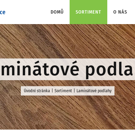
DOMŮ
SORTIMENT
O NÁS
aminátové podla
Úvodní stránka
Sortiment
Laminátové podlahy