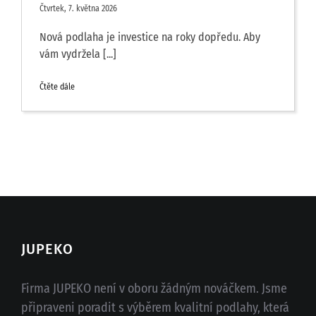
Čtvrtek, 7. května 2026
Nová podlaha je investice na roky dopředu. Aby
vám vydržela [...]
Čtěte dále
JUPEKO
Firma JUPEKO není v oboru žádným nováčkem. Jsme
připraveni poradit s výběrem kvalitní podlahy, která